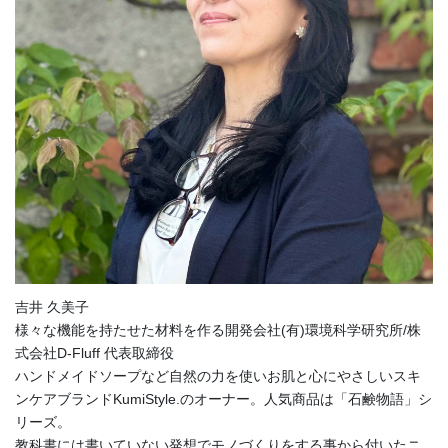
吉井 久美子
様々な機能を持たせた材料を作る開発会社(有)環境科学研究所/株
式会社D-Fluff 代表取締役
ハンドメイドソープなど自然の力を使いお肌と心にやさしいスキ
ンケアブランドKumiStyle.のオーナー。人気商品は「石鹸物語」シ
リーズ。
教科書には書いていない発想でモノづくりをする事から付いたニ