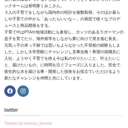
ックネームは発明家くみこさん。
３人の子育てをしながら国内外の特許を複数取得。そのほか暮ら
しや子育ての中から「あったらいいな～」の発想で様々なプロデ
ュースと商品開発をする。
子育て中はPTAや地域活動にも参加し、ガッツのあるラガーマンの
息子を育てたり、海外留学をしながら夢に向けて突き進む長女、
元気っ子の末っ子娘では思いもよらなかった不登校の経験もしま
した。しかし大学受験にチャレンジし見事合格！希望の就職先に
入社。ようやく子育てを終え今は私のやりたいこと、叶えたいこ
と、届けたいもの、に時間を注ぐフェーズに入りました。安全で
衛生的な水を届ける事・開発した技術をお役立ていただけるよう
新たなチャレンジを仲間と共にしています。
twitter
Tweets by kofuryu_iemoto