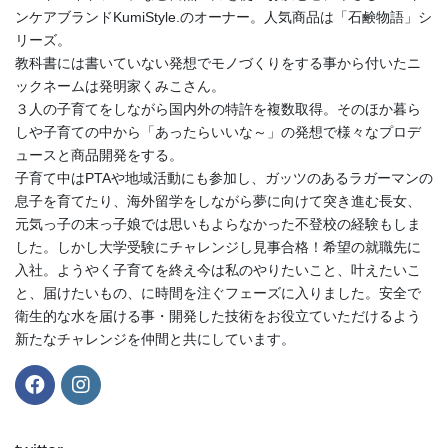
ンケアブランドKumiStyle.のオーナー。人気商品は「石鹸物語」シ
リーズ。
教科書には書いていない発想でモノづくりをする事から付いたニ
ックネームは発明家くみこさん。
３人の子育てをしながら国内外の特許を複数取得。そのほか暮ら
しや子育ての中から「あったらいいな～」の発想で様々なプロデ
ュースと商品開発をする。
子育て中はPTAや地域活動にも参加し、ガッツのあるラガーマンの
息子を育てたり、海外留学をしながら夢に向けて突き進む長女、
元気っ子の末っ子娘では思いもよらなかった不登校の経験もしま
した。しかし大学受験にチャレンジし見事合格！希望の就職先に
入社。ようやく子育てを終え今は私のやりたいこと、叶えたいこ
と、届けたいもの、に時間を注ぐフェーズに入りました。安全で
衛生的な水を届ける事・開発した技術をお役立ていただけるよう
新たなチャレンジを仲間と共にしています。