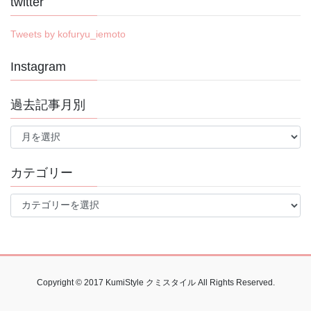
twitter
Tweets by kofuryu_iemoto
Instagram
過去記事月別
過
去
記
事
カテゴリー
月
別
カ
テ
ゴ
リ
ー
Copyright © 2017 KumiStyle クミスタイル All Rights Reserved.