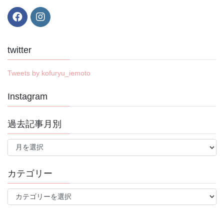
twitter
Tweets by kofuryu_iemoto
Instagram
過去記事月別
過
去
記
事
カテゴリー
月
別
カ
テ
ゴ