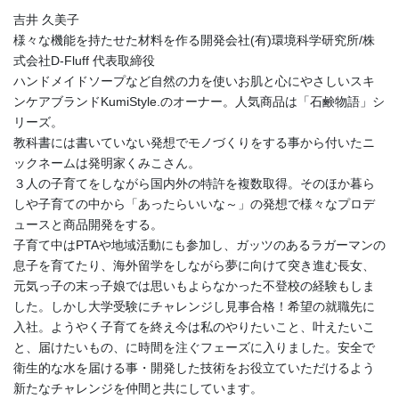
吉井 久美子
様々な機能を持たせた材料を作る開発会社(有)環境科学研究所/株
式会社D-Fluff 代表取締役
ハンドメイドソープなど自然の力を使いお肌と心にやさしいスキ
ンケアブランドKumiStyle.のオーナー。人気商品は「石鹸物語」シ
リーズ。
教科書には書いていない発想でモノづくりをする事から付いたニ
ックネームは発明家くみこさん。
３人の子育てをしながら国内外の特許を複数取得。そのほか暮ら
しや子育ての中から「あったらいいな～」の発想で様々なプロデ
ュースと商品開発をする。
子育て中はPTAや地域活動にも参加し、ガッツのあるラガーマンの
息子を育てたり、海外留学をしながら夢に向けて突き進む長女、
元気っ子の末っ子娘では思いもよらなかった不登校の経験もしま
した。しかし大学受験にチャレンジし見事合格！希望の就職先に
入社。ようやく子育てを終え今は私のやりたいこと、叶えたいこ
と、届けたいもの、に時間を注ぐフェーズに入りました。安全で
衛生的な水を届ける事・開発した技術をお役立ていただけるよう
新たなチャレンジを仲間と共にしています。